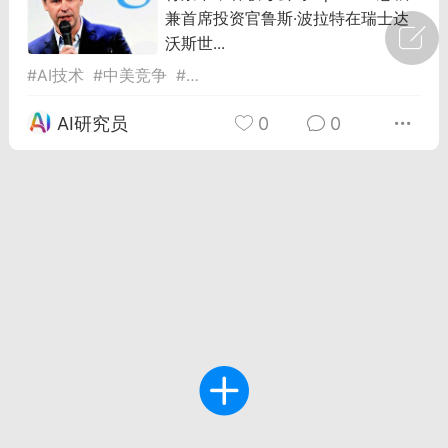
兼首席投资官鲁斯·波拉特在瑞士达
广州
#
智狐AI工作台
沃斯世...
#
AI技术
#
中美竞争
#
谷歌
1
21
AI研究员
0
0
创聚合API
龙坤智创合作品牌
-26 00:53
电脑端
公开内容
者怎么接入Claude Opus 5 ？智创聚合
开放调用
aude Opus 5 已在 Claude、Claude
Claude API，以及 Amazon Web
es、Google Cloud 和 Microsoft Foundry
Claude Max 的新默认模型，并成为
de Pro 可选择的最强模型。
关注接入效率、调用成本和企业报销流程