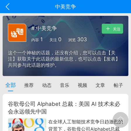
中美竞争
# 中美竞争
关注
1
0
303
内容
关注
浏览
这个一个神秘的话题，还没有介绍，您可以点击【关
注】获取关于此话题的最新信息，也可以点击【发表】
共同参与此话题的维护。
全部
推荐
动态
音乐
视频
文章
帖子
oujishouye]
文业
谷歌母公司 Alphabet 总裁：美国 AI 技术未必
-29 10:10
电脑端
智狐AI工作台
会永远领先中国
加中英翻译
在全球人工智能技术竞争日趋激烈的
背景下，谷歌母公司Alphabet总裁
事想用上客户端...