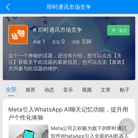
即时通讯市场竞争
# 即时通讯市场竞争
关注
1
0
338
内容
关注
浏览
这个一个神秘的话题，还没有介绍，您可以点击【关
注】获取关于此话题的最新信息，也可以点击【发表】
共同参与此话题的维护。
全部
推荐
动态
音乐
视频
文章
帖子
oujishouye]
文业
Meta引入WhatsApp AI聊天记忆功能，提升用
-29 10:10
电脑端
智狐AI工作台
户个性化体验
加中英翻译
Meta公司正积极为旗下的即时通讯
软件WhatsApp引入全新的AI机器人
事想用上客户端...