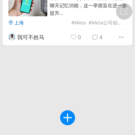
聊天记忆功能，这一举措旨在进一步
广州
#
智狐AI工作台
提升...
上海
#
Meta
#
Meta公司创新技术
1
32
我可不姓马
0
4
创聚合API
龙坤智创合作品牌
-26 00:53
电脑端
公开内容
者怎么接入Claude Opus 5 ？智创聚合
开放调用
aude Opus 5 已在 Claude、Claude
Claude API，以及 Amazon Web
es、Google Cloud 和 Microsoft Foundry
Claude Max 的新默认模型，并成为
de Pro 可选择的最强模型。
关注接入效率、调用成本和企业报销流程