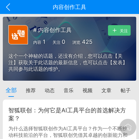
内容创作工具
# 内容创作工具
关注
1
0
425
内容
关注
浏览
这个一个神秘的话题，还没有介绍，您可以点击【关
注】获取关于此话题的最新信息，也可以点击【发表】
共同参与此话题的维护。
全部
推荐
动态
音乐
视频
文章
帖子
oujishouye]
文业
智狐联创：为何它是AI工具平台的首选解决方
-29 10:10
电脑端
智狐AI工作台
案？
加中英翻译
为什么选择智狐联创作为AI工具平台？作为一个不断推
动科技前沿的平台，智狐联创凭借其卓越的创新能力和
事想用上客户端...