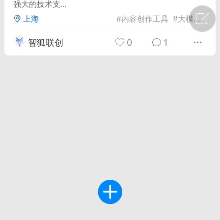
强大的技术支...
上海
#
内容创作工具
#
大模型技术
广州
#
智狐AI工作台
智狐联创
0
1
1
30
创聚合API
龙坤智创合作品牌
-26 00:53
电脑端
公开内容
者怎么接入Claude Opus 5 ？智创聚合
开放调用
aude Opus 5 已在 Claude、Claude
Claude API，以及 Amazon Web
es、Google Cloud 和 Microsoft Foundry
Claude Max 的新默认模型，并成为
de Pro 可选择的最强模型。
关注接入效率、调用成本和企业报销流程