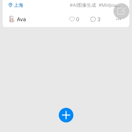
上海
#
AI图像生成
#
Midjourney v6.1 更新
广州
#
智狐AI工作台
Ava
0
3
1
23
创聚合API
龙坤智创合作品牌
-26 00:53
电脑端
公开内容
者怎么接入Claude Opus 5 ？智创聚合
开放调用
aude Opus 5 已在 Claude、Claude
Claude API，以及 Amazon Web
es、Google Cloud 和 Microsoft Foundry
Claude Max 的新默认模型，并成为
de Pro 可选择的最强模型。
关注接入效率、调用成本和企业报销流程