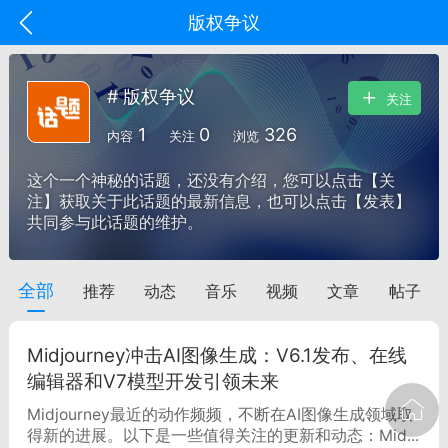
版权争议
# 版权争议
关注
1
0
326
内容
关注
浏览
这个一个神秘的话题，还没有介绍，您可以点击【关
注】获取关于此话题的最新信息，也可以点击【发表】
共同参与此话题的维护。
全部
推荐
动态
音乐
视频
文章
帖子
oujishouye]
文业
Midjourney冲击AI图像生成：V6.1发布、在线
-29 10:10
电脑端
智狐AI工作台
编辑器和V7模型开发引领未来
加中英翻译
Midjourney最近的动作频频，不断在AI图像生成领域取
得新的进展。以下是一些值得关注的更新和动态：Mid...
事想用上客户端...