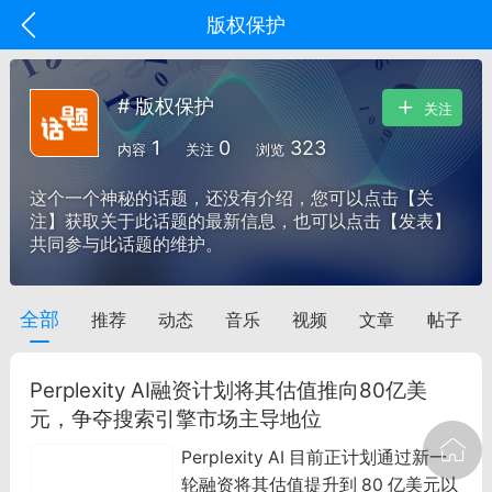
版权保护
# 版权保护
关注
1
0
323
内容
关注
浏览
这个一个神秘的话题，还没有介绍，您可以点击【关
注】获取关于此话题的最新信息，也可以点击【发表】
共同参与此话题的维护。
全部
推荐
动态
音乐
视频
文章
帖子
oujishouye]
文业
Perplexity AI融资计划将其估值推向80亿美
-29 10:10
电脑端
智狐AI工作台
元，争夺搜索引擎市场主导地位
加中英翻译
Perplexity AI 目前正计划通过新一
轮融资将其估值提升到 80 亿美元以
事想用上客户端...