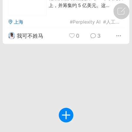
上，并筹集约 5 亿美元。这...
广州
#
智狐AI工作台
上海
#
Perplexity AI
#
人工智能搜索引擎
1
23
我可不姓马
0
3
创聚合API
龙坤智创合作品牌
-26 00:53
电脑端
公开内容
者怎么接入Claude Opus 5 ？智创聚合
开放调用
aude Opus 5 已在 Claude、Claude
Claude API，以及 Amazon Web
es、Google Cloud 和 Microsoft Foundry
Claude Max 的新默认模型，并成为
de Pro 可选择的最强模型。
关注接入效率、调用成本和企业报销流程