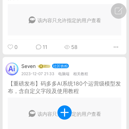
广州
#
智狐AI工作台
该内容只允许指定的用户查看
1
22
创聚合API
龙坤智创合作品牌
0
11
58
-26 00:53
电脑端
公开内容
者怎么接入Claude Opus 5 ？智创聚合
Seven
社区铁粉
开放调用
2023-12-07 21:33
电脑端
相关教程
aude Opus 5 已在 Claude、Claude
【重磅发布】码多多AI系统180个运营级模型发
Claude API，以及 Amazon Web
布，含自定义字段及使用教程
es、Google Cloud 和 Microsoft Foundry
Claude Max 的新默认模型，并成为
该内容只允许指定的用户查看
de Pro 可选择的最强模型。
关注接入效率、调用成本和企业报销流程