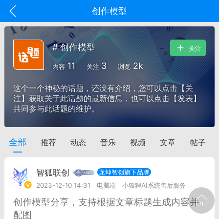
创作模型
# 创作模型
关注
11
3
2k
内容
关注
浏览
这个一个神秘的话题，还没有介绍，您可以点击【关
注】获取关于此话题的最新信息，也可以点击【发表】
共同参与此话题的维护。
全部
推荐
动态
音乐
视频
文章
帖子
oujishouye]
文业
智狐联创
龙坤智创旗下品牌
-29 10:10
电脑端
智狐AI工作台
2023-12-10 14:31
电脑端
小狐狸AI系统售后服务
加中英翻译
创作模型分享，支持根据文章标题生成内容并
配图
事想用上客户端...