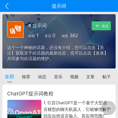
提示词
# 提示词
关注
1
0
362
内容
关注
浏览
这个一个神秘的话题，还没有介绍，您可以点击【关
注】获取关于此话题的最新信息，也可以点击【发表】
共同参与此话题的维护。
全部
推荐
动态
音乐
视频
文章
帖子
oujishouye]
文业
ChatGPT提示词教程
-29 10:10
电脑端
智狐AI工作台
1. 引言ChatGPT是一个基于大型语
加中英翻译
言模型的聊天机器人，它能够理解和
回应自然语言输入。其应用范围广
事想用上客户端...