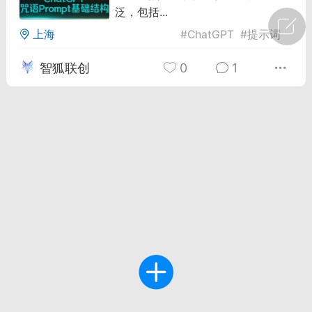
泛，包括...
广州
#
智狐AI工作台
上海
#
ChatGPT
#
提示词
1
23
智狐联创
0
1
创聚合API
龙坤智创合作品牌
-26 00:53
电脑端
公开内容
者怎么接入Claude Opus 5 ？智创聚合
开放调用
aude Opus 5 已在 Claude、Claude
Claude API，以及 Amazon Web
es、Google Cloud 和 Microsoft Foundry
Claude Max 的新默认模型，并成为
de Pro 可选择的最强模型。
关注接入效率、调用成本和企业报销流程