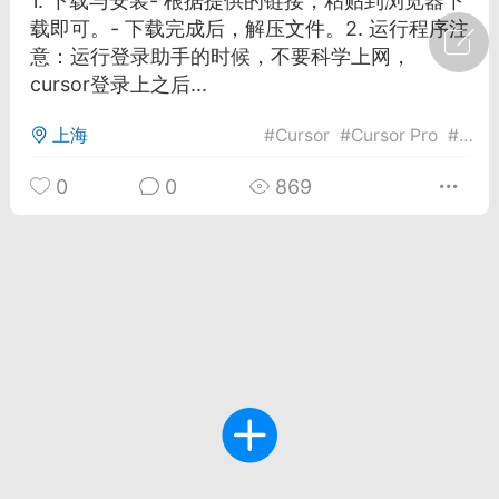
1. 下载与安装- 根据提供的链接，粘贴到浏览器下
载即可。- 下载完成后，解压文件。2. 运行程序注
广州
#
智狐AI工作台
意：运行登录助手的时候，不要科学上网，
cursor登录上之后...
1
21
上海
#
Cursor
#
Cursor Pro
#
Cur
创聚合API
龙坤智创合作品牌
0
0
869
-26 00:53
电脑端
公开内容
者怎么接入Claude Opus 5 ？智创聚合
开放调用
aude Opus 5 已在 Claude、Claude
Claude API，以及 Amazon Web
es、Google Cloud 和 Microsoft Foundry
Claude Max 的新默认模型，并成为
de Pro 可选择的最强模型。
关注接入效率、调用成本和企业报销流程