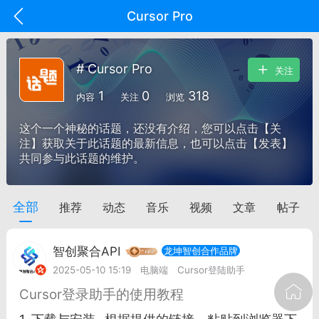
Cursor Pro
# Cursor Pro
关注
1
0
318
内容
关注
浏览
这个一个神秘的话题，还没有介绍，您可以点击【关
注】获取关于此话题的最新信息，也可以点击【发表】
共同参与此话题的维护。
全部
推荐
动态
音乐
视频
文章
帖子
oujishouye]
文业
智创聚合API
龙坤智创合作品牌
-29 10:10
电脑端
智狐AI工作台
2025-05-10 15:19
电脑端
Cursor登陆助手
加中英翻译
Cursor登录助手的使用教程
事想用上客户端...