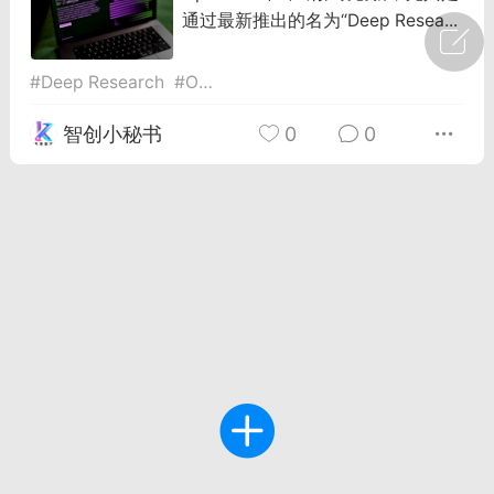
通过最新推出的名为“Deep Resea...
广州
#
智狐AI工作台
#
Deep Research
#
Openai
#
智能体
1
23
智创小秘书
0
0
创聚合API
龙坤智创合作品牌
-26 00:53
电脑端
公开内容
者怎么接入Claude Opus 5 ？智创聚合
开放调用
aude Opus 5 已在 Claude、Claude
Claude API，以及 Amazon Web
es、Google Cloud 和 Microsoft Foundry
Claude Max 的新默认模型，并成为
de Pro 可选择的最强模型。
关注接入效率、调用成本和企业报销流程