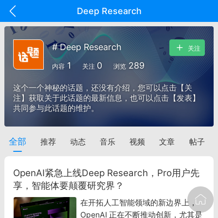
Deep Research
# Deep Research
关注
1
0
289
内容
关注
浏览
这个一个神秘的话题，还没有介绍，您可以点击【关
注】获取关于此话题的最新信息，也可以点击【发表】
共同参与此话题的维护。
全部
推荐
动态
音乐
视频
文章
帖子
oujishouye]
文业
OpenAI紧急上线Deep Research，Pro用户先
-29 10:10
电脑端
智狐AI工作台
享，智能体要颠覆研究界？
加中英翻译
在开拓人工智能领域的新边界上，
OpenAI 正在不断推动创新，尤其是
事想用上客户端...