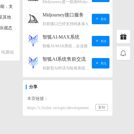
Midjourney是一款由Midjourney有限公司开发的数字艺术工具软件，具有生成虚拟世界的强大能力，可根据用户输入的文字或语音在虚拟世界中生成对应场景，使用户能够探索和创造自己的数字艺术作品。
功能，支
Midjourney接口服务
至其他
关注
目前接口已经支持码多多AI系统、小狐狸AI系统，如需其它接口请联系微信客服：lonconst
持乐观态
智狐AI-MAX系统
关注
智狐AI-MAX系统，企业级AI知识库，可以进行AI对话、AI应用，拥有强大的第三方对接能力。适用企业智能客服、企业智能文档、专家顾问助理等多种企业级商业场景，具有较大的商业使用价值。 如需购买请联系客服微信：lonconst
电脑端
智狐AI系统售前交流
关注
创新型AI对话与绘画系统（非官方） 如需购买请联系微信客服：lonconst
分享
本页链接：
复制
https://s.foxlet.cn/topic/development-progress-of-gpt-5