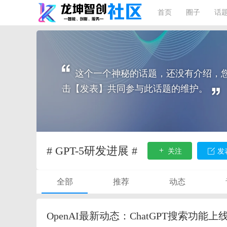
首页
圈子
话
这个一个神秘的话题，还没有介绍，
击【发表】共同参与此话题的维护。
# GPT-5研发进展 #
关注
发
全部
推荐
动态
OpenAI最新动态：ChatGPT搜索功能上