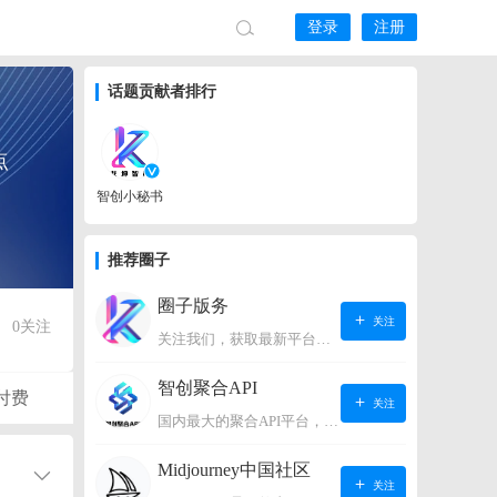
登录
注册
话题贡献者排行
点
智创小秘书
推荐圈子
圈子版务
关注
0
关注
关注我们，获取最新平台动态。
智创聚合API
付费
关注
国内最大的聚合API平台，支持OpenAI、阿里、智谱、360、讯飞、百度等国内外大语言模型。https://s.lconai.com/
Midjourney中国社区
关注