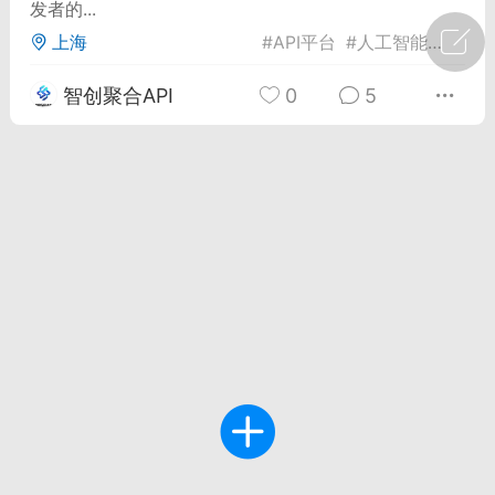
发者的...
上海
#
API平台
#
人工智能
#
企业
广州
#
智狐AI工作台
智创聚合API
0
5
1
23
创聚合API
龙坤智创合作品牌
-26 00:53
电脑端
公开内容
者怎么接入Claude Opus 5 ？智创聚合
开放调用
aude Opus 5 已在 Claude、Claude
Claude API，以及 Amazon Web
es、Google Cloud 和 Microsoft Foundry
Claude Max 的新默认模型，并成为
de Pro 可选择的最强模型。
关注接入效率、调用成本和企业报销流程