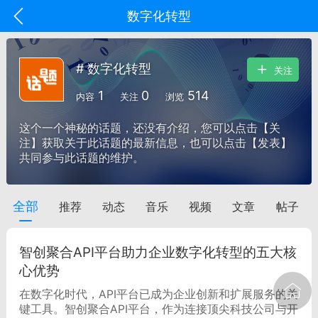
数字化转型
# 数字化转型
关注
1
0
514
内容
关注
浏览
这个一个神秘的话题，还没有介绍，您可以点击【关
注】获取关于此话题的最新信息，也可以点击【发表】
共同参与此话题的维护。
全部
推荐
动态
音乐
视频
文章
帖子
oujishouye]
文业
智创聚合API平台助力企业数字化转型的五大核
-29 10:10
电脑端
智狐AI工作台
心优势
加中英翻译
在数字化时代，API平台已成为企业创新和扩展服务的关
键工具。智创聚合API平台，作为连接顶尖科技公司与开
事想用上客户端...