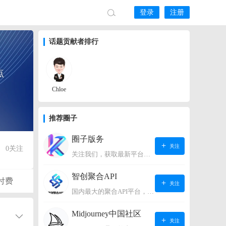
登录
注册
话题贡献者排行
点
Chloe
推荐圈子
圈子版务
关注
0
关注
关注我们，获取最新平台动态。
智创聚合API
付费
关注
国内最大的聚合API平台，支持OpenAI、阿里、智谱、360、讯飞、百度等国内外大语言模型。https://s.lconai.com/
Midjourney中国社区
关注