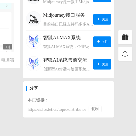
Midjourney是一款由Midjourney有限公司开发的数字艺术工具软件，具有生成虚拟世界的强大能力，可根据用户输入的文字或语音在虚拟世界中生成对应场景，使用户能够探索和创造自己的数字艺术作品。
Midjourney接口服务
关注
目前接口已经支持码多多AI系统、小狐狸AI系统，如需其它接口请联系微信客服：lonconst
智狐AI-MAX系统
关注
智狐AI-MAX系统，企业级AI知识库，可以进行AI对话、AI应用，拥有强大的第三方对接能力。适用企业智能客服、企业智能文档、专家顾问助理等多种企业级商业场景，具有较大的商业使用价值。 如需购买请联系客服微信：lonconst
+4
智狐AI系统售前交流
电脑端
关注
创新型AI对话与绘画系统（非官方） 如需购买请联系微信客服：lonconst
分享
本页链接：
复制
https://s.foxlet.cn/topic/distributor