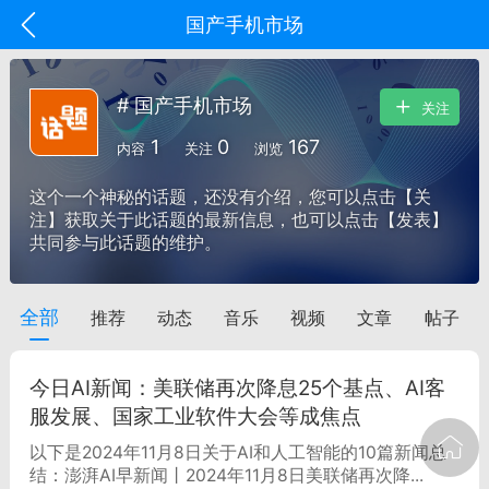
国产手机市场
# 国产手机市场
关注
1
0
167
内容
关注
浏览
这个一个神秘的话题，还没有介绍，您可以点击【关
注】获取关于此话题的最新信息，也可以点击【发表】
共同参与此话题的维护。
全部
推荐
动态
音乐
视频
文章
帖子
oujishouye]
文业
今日AI新闻：美联储再次降息25个基点、AI客
-29 10:10
电脑端
智狐AI工作台
服发展、国家工业软件大会等成焦点
加中英翻译
以下是2024年11月8日关于AI和人工智能的10篇新闻总
结：澎湃AI早新闻丨2024年11月8日美联储再次降...
事想用上客户端...