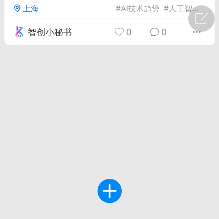
上海
#
AI技术趋势
#
人工智能新闻
广州
#
智狐AI工作台
智创小秘书
0
0
1
27
创聚合API
龙坤智创合作品牌
-26 00:53
电脑端
公开内容
者怎么接入Claude Opus 5 ？智创聚合
开放调用
aude Opus 5 已在 Claude、Claude
Claude API，以及 Amazon Web
es、Google Cloud 和 Microsoft Foundry
Claude Max 的新默认模型，并成为
de Pro 可选择的最强模型。
关注接入效率、调用成本和企业报销流程