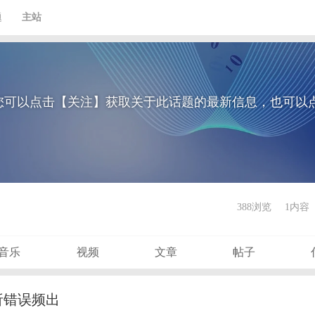
题
主站
您可以点击【关注】获取关于此话题的最新信息，也可以
388浏览
1内容
音乐
视频
文章
帖子
分析错误频出