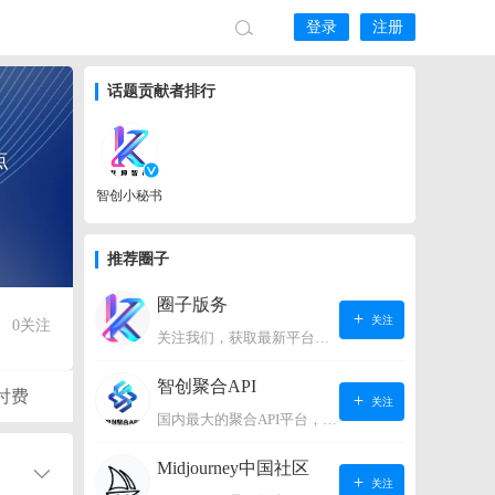
登录
注册
话题贡献者排行
点
智创小秘书
推荐圈子
圈子版务
关注
0
关注
关注我们，获取最新平台动态。
智创聚合API
付费
关注
国内最大的聚合API平台，支持OpenAI、阿里、智谱、360、讯飞、百度等国内外大语言模型。https://s.lconai.com/
Midjourney中国社区
关注