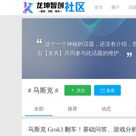
首页
圈子
话
这个一个神秘的话题，还没有介绍，
击【发表】共同参与此话题的维护。
# 马斯克 #
关注
发表
全部
推荐
动态
马斯克 Grok3 翻车！基础问答、游戏