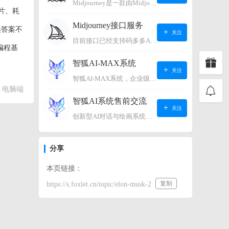
Midjourney是一款由Midjourney有限公司开发的数字艺术工具软件，具有生成虚拟世界的强大能力，可根据用户输入的文字或语音在虚拟世界中生成对应场景，使用户能够探索和创造自己的数字艺术作品。
芯片、耗
Midjourney接口服务
误答案不
关注
目前接口已经支持码多多AI系统、小狐狸AI系统，如需其它接口请联系微信客服：lonconst
编程基
智狐AI-MAX系统
关注
智狐AI-MAX系统，企业级AI知识库，可以进行AI对话、AI应用，拥有强大的第三方对接能力。适用企业智能客服、企业智能文档、专家顾问助理等多种企业级商业场景，具有较大的商业使用价值。 如需购买请联系客服微信：lonconst
电脑端
智狐AI系统售前交流
关注
创新型AI对话与绘画系统（非官方） 如需购买请联系微信客服：lonconst
分享
本页链接：
复制
https://s.foxlet.cn/topic/elon-musk-2