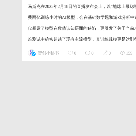
马斯克在2025年2月18日的直播发布会上，以“地球上最聪
费两亿训练小时的AI模型，会在基础数学题和游戏分析中遭遇
仅暴露了模型在数值认知层面的缺陷，更引发了关于当前AI
准测试中确实超越了现有主流模型，其训练规模更是达到行业空前
智创小秘书
0
0
0
159