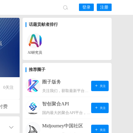
登录
注册
话题贡献者排行
点
AI研究员
推荐圈子
圈子版务
关注
0
关注
关注我们，获取最新平台动态。
智创聚合API
付费
关注
国内最大的聚合API平台，支持OpenAI、阿里、智谱、360、讯飞、百度等国内外大语言模型。https://s.lconai.com/
Midjourney中国社区
关注