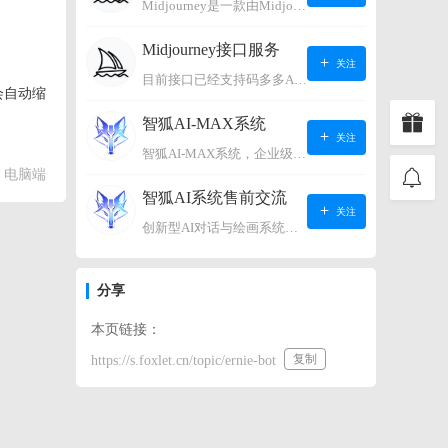
Midjourney是一款由Midjourney有限公司开发的数字艺术工具软件，具有生成虚拟世界的强大能力，可根据用户输入的文字或语音在虚拟世界中生成对应场景，使用户能够探索和创造自己的数字艺术作品。
Midjourney接口服务
关注
目前接口已经支持码多多AI系统、小狐狸AI系统，如需其它接口请联系微信客服：lonconst
会自动缩
智狐AI-MAX系统
关注
智狐AI-MAX系统，企业级AI知识库，可以进行AI对话、AI应用，拥有强大的第三方对接能力。适用企业智能客服、企业智能文档、专家顾问助理等多种企业级商业场景，具有较大的商业使用价值。 如需购买请联系客服微信：lonconst
电脑端
智狐AI系统售前交流
关注
创新型AI对话与绘画系统（非官方） 如需购买请联系微信客服：lonconst
分享
本页链接：
复制
https://s.foxlet.cn/topic/ernie-bot