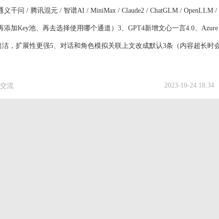
问 / 腾讯混元 / 智谱AI / MiniMax / Claude2 / ChatGLM / OpenLLM /
再添加Key池、再去选择使用哪个通道）3、GPT4新增文心一言4.0、Azure
代码，更简洁，扩展性更强5、对话和角色模拟关联上文改成默认3条（内容超长时
2023-10-24 18:34
交流