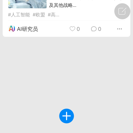
及其他战略...
广州
#
智狐AI工作台
#
人工智能
#
欧盟
#
高级研究机构
1
30
AI研究员
0
0
创聚合API
龙坤智创合作品牌
-26 00:53
电脑端
公开内容
者怎么接入Claude Opus 5 ？智创聚合
开放调用
aude Opus 5 已在 Claude、Claude
Claude API，以及 Amazon Web
es、Google Cloud 和 Microsoft Foundry
Claude Max 的新默认模型，并成为
de Pro 可选择的最强模型。
关注接入效率、调用成本和企业报销流程