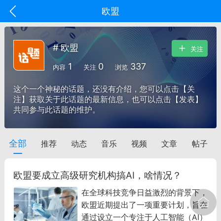
欧盟
# 欧盟
关注
1
0
337
内容
关注
浏览
这个一个神秘的话题，还没有介绍，您可以点击【关
注】获取关于此话题的最新信息，也可以点击【发表】
共同参与此话题的维护。
全部
推荐
动态
音乐
视频
文章
帖子
oujishouye]
文业
欧盟要成立高级研究机构搞AI，啥情况？
-29 10:10
电脑端
智狐AI工作台
在全球科技竞争日益激烈的背景下，
加中英翻译
欧盟近期提出了一项重要计划，旨在
通过设立一个专注于人工智能（AI）
事想用上客户端...