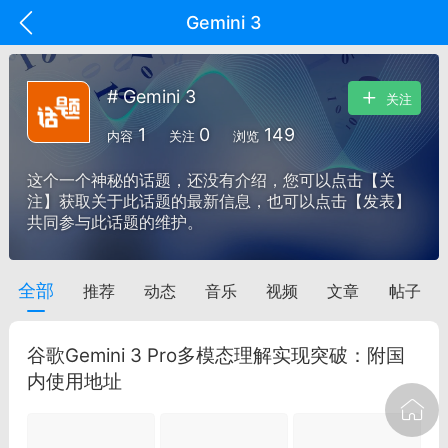
Gemini 3
# Gemini 3
关注
1
0
149
内容
关注
浏览
这个一个神秘的话题，还没有介绍，您可以点击【关
注】获取关于此话题的最新信息，也可以点击【发表】
共同参与此话题的维护。
全部
推荐
动态
音乐
视频
文章
帖子
oujishouye]
文业
谷歌Gemini 3 Pro多模态理解实现突破：附国
-29 10:10
电脑端
智狐AI工作台
内使用地址
加中英翻译
事想用上客户端...