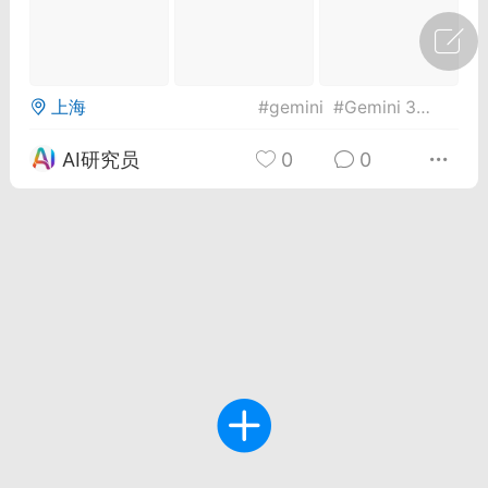
广州
#
智狐AI工作台
1
21
上海
#
gemini
#
Gemini 3
#
Gemin
AI研究员
0
0
创聚合API
龙坤智创合作品牌
-26 00:53
电脑端
公开内容
者怎么接入Claude Opus 5 ？智创聚合
开放调用
aude Opus 5 已在 Claude、Claude
Claude API，以及 Amazon Web
es、Google Cloud 和 Microsoft Foundry
Claude Max 的新默认模型，并成为
de Pro 可选择的最强模型。
关注接入效率、调用成本和企业报销流程