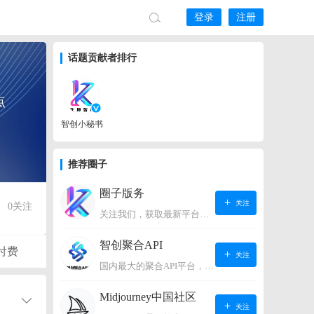
登录
注册
话题贡献者排行
点
智创小秘书
推荐圈子
圈子版务
关注
0
关注
关注我们，获取最新平台动态。
智创聚合API
付费
关注
国内最大的聚合API平台，支持OpenAI、阿里、智谱、360、讯飞、百度等国内外大语言模型。https://s.lconai.com/
Midjourney中国社区
关注