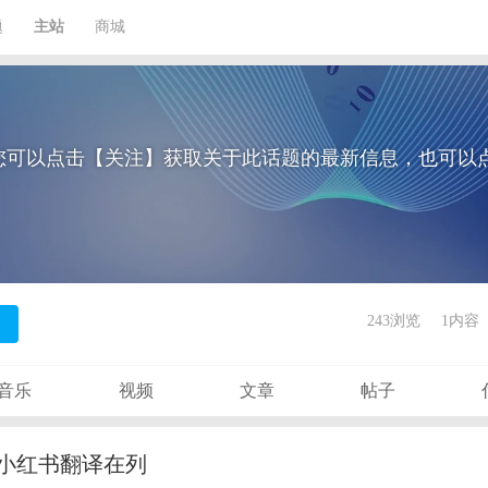
题
主站
商城
您可以点击【关注】获取关于此话题的最新信息，也可以
243浏览
1内容
音乐
视频
文章
帖子
，小红书翻译在列