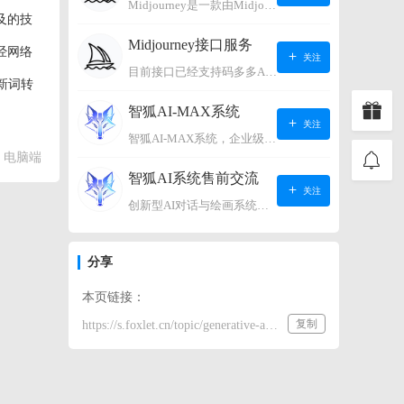
Midjourney是一款由Midjourney有限公司开发的数字艺术工具软件，具有生成虚拟世界的强大能力，可根据用户输入的文字或语音在虚拟世界中生成对应场景，使用户能够探索和创造自己的数字艺术作品。
及的技
Midjourney接口服务
经网络
关注
目前接口已经支持码多多AI系统、小狐狸AI系统，如需其它接口请联系微信客服：lonconst
新词转
智狐AI-MAX系统
关注
智狐AI-MAX系统，企业级AI知识库，可以进行AI对话、AI应用，拥有强大的第三方对接能力。适用企业智能客服、企业智能文档、专家顾问助理等多种企业级商业场景，具有较大的商业使用价值。 如需购买请联系客服微信：lonconst
电脑端
智狐AI系统售前交流
关注
创新型AI对话与绘画系统（非官方） 如需购买请联系微信客服：lonconst
分享
本页链接：
复制
https://s.foxlet.cn/topic/generative-ai-services