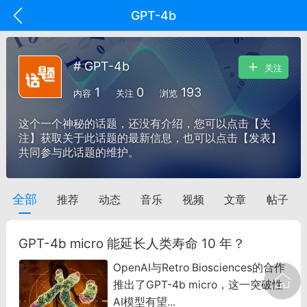
GPT-4b
# GPT-4b
关注
1
0
193
内容
关注
浏览
这个一个神秘的话题，还没有介绍，您可以点击【关
注】获取关于此话题的最新信息，也可以点击【发表】
共同参与此话题的维护。
全部
推荐
动态
音乐
视频
文章
帖子
oujishouye]
文业
GPT-4b micro 能延长人类寿命 10 年？
-29 10:10
电脑端
智狐AI工作台
OpenAI与Retro Biosciences的合作
加中英翻译
推出了GPT-4b micro，这一突破性
AI模型有望...
事想用上客户端...