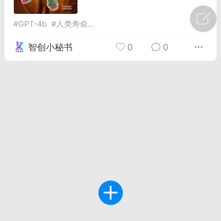
广州
#
智狐AI工作台
#
GPT-4b
#
人类寿命
#
科技影响
1
32
智创小秘书
0
0
创聚合API
龙坤智创合作品牌
-26 00:53
电脑端
公开内容
者怎么接入Claude Opus 5 ？智创聚合
开放调用
aude Opus 5 已在 Claude、Claude
Claude API，以及 Amazon Web
es、Google Cloud 和 Microsoft Foundry
Claude Max 的新默认模型，并成为
de Pro 可选择的最强模型。
关注接入效率、调用成本和企业报销流程