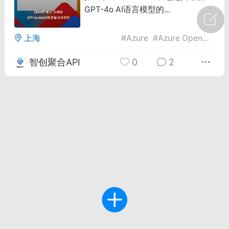
GPT-4o AI语言模型的...
广州
#
智狐AI工作台
上海
#
Azure
#
Azure Openai
#
GP
1
22
智创聚合API
0
2
创聚合API
龙坤智创合作品牌
-26 00:53
电脑端
公开内容
者怎么接入Claude Opus 5 ？智创聚合
开放调用
aude Opus 5 已在 Claude、Claude
Claude API，以及 Amazon Web
es、Google Cloud 和 Microsoft Foundry
Claude Max 的新默认模型，并成为
de Pro 可选择的最强模型。
关注接入效率、调用成本和企业报销流程