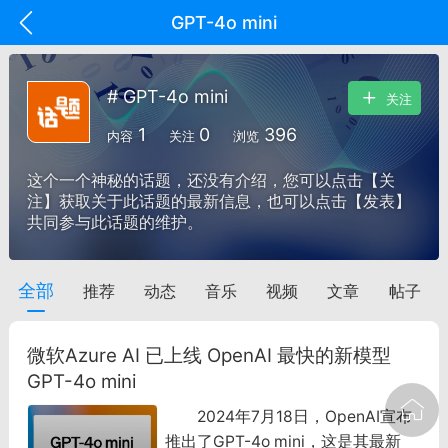
GPT-4o mini
# GPT-4o mini
关注
1
0
396
内容
关注
浏览
这个一个神秘的话题，还没有介绍，您可以点击【关
注】获取关于此话题的最新信息，也可以点击【发表】
共同参与此话题的维护。
全部
推荐
动态
音乐
视频
文章
帖子
oujishouye]
文业
微软Azure AI 已上线 OpenAI 最快的新模型
-29 10:10
电脑端
智狐AI工作台
GPT-4o mini
加中英翻译
2024年7月18日，OpenAI宣布
推出了GPT-4o mini，这是其最新
事想用上客户端...