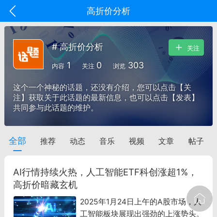
高折价分析
# 高折价分析
关注
1
0
303
内容
关注
浏览
这个一个神秘的话题，还没有介绍，您可以点击【关
注】获取关于此话题的最新信息，也可以点击【发表】
共同参与此话题的维护。
全部
推荐
动态
音乐
视频
文章
帖子
oujishouye]
文业
AI行情持续火热，人工智能ETF科创涨超1%，
-29 10:10
电脑端
智狐AI工作台
高折价暗藏玄机
加中英翻译
2025年1月24日上午的A股市场，人
工智能板块展现出强劲的上涨势头。
事想用上客户端...