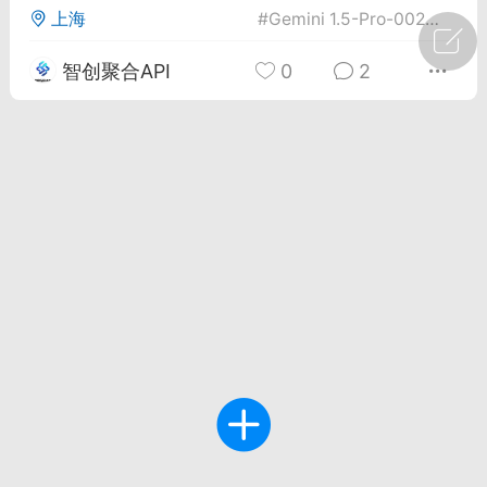
上海
#
Gemini 1.5-Pro-002
#
创意
广州
#
智狐AI工作台
智创聚合API
0
2
1
23
创聚合API
龙坤智创合作品牌
-26 00:53
电脑端
公开内容
者怎么接入Claude Opus 5 ？智创聚合
开放调用
aude Opus 5 已在 Claude、Claude
Claude API，以及 Amazon Web
es、Google Cloud 和 Microsoft Foundry
Claude Max 的新默认模型，并成为
de Pro 可选择的最强模型。
关注接入效率、调用成本和企业报销流程