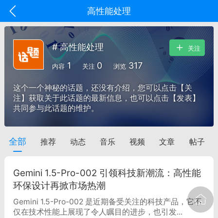
高性能处理
# 高性能处理
关注
1
0
317
内容
关注
浏览
这个一个神秘的话题，还没有介绍，您可以点击【关
注】获取关于此话题的最新信息，也可以点击【发表】
共同参与此话题的维护。
全部
推荐
动态
音乐
视频
文章
帖子
oujishouye]
文业
Gemini 1.5-Pro-002 引领科技新潮流：高性能
-29 10:10
电脑端
智狐AI工作台
环保设计再掀市场热潮
加中英翻译
Gemini 1.5-Pro-002 是近期备受关注的科技产品，它不
仅在技术性能上展现了令人瞩目的进步，也引发...
事想用上客户端...