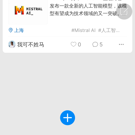
发布一款全新的人工智能模型，该模
广州
#
智狐AI工作台
型有望成为技术领域的又一突破。...
1
21
上海
#
Mistral AI
#
人工智能模型
我可不姓马
0
5
创聚合API
龙坤智创合作品牌
-26 00:53
电脑端
公开内容
者怎么接入Claude Opus 5 ？智创聚合
开放调用
aude Opus 5 已在 Claude、Claude
Claude API，以及 Amazon Web
es、Google Cloud 和 Microsoft Foundry
Claude Max 的新默认模型，并成为
de Pro 可选择的最强模型。
关注接入效率、调用成本和企业报销流程