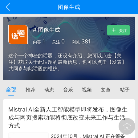
图像生成
# 图像生成
关注
1
0
381
内容
关注
浏览
这个一个神秘的话题，还没有介绍，您可以点击【关
注】获取关于此话题的最新信息，也可以点击【发表】
共同参与此话题的维护。
全部
推荐
动态
音乐
视频
文章
帖子
oujishouye]
文业
Mistral AI全新人工智能模型即将发布，图像生
-29 10:10
电脑端
智狐AI工作台
成与网页搜索功能将彻底改变未来工作与生活
方式
加中英翻译
2024年10月，Mistral AI 正在筹备
事想用上客户端...