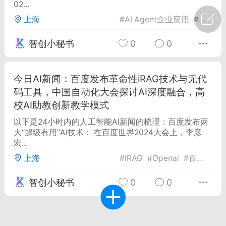
02...
上海
#
AI Agent企业应用
#
ChatG
广州
#
智狐AI工作台
智创小秘书
0
0
1
32
创聚合API
今日AI新闻：百度发布革命性iRAG技术与无代
龙坤智创合作品牌
码工具，中国自动化大会探讨AI深度融合，高
-26 00:53
电脑端
公开内容
校AI助教创新教学模式
者怎么接入Claude Opus 5 ？智创聚合
以下是24小时内的人工智能AI新闻的梳理：百度发布两
开放调用
大“超级有用”AI技术： 在百度世界2024大会上，李彦
aude Opus 5 已在 Claude、Claude
宏...
Claude API，以及 Amazon Web
上海
#
iRAG
#
Openai
#
百度
es、Google Cloud 和 Microsoft Foundry
智创小秘书
0
0
Claude Max 的新默认模型，并成为
de Pro 可选择的最强模型。
关注接入效率、调用成本和企业报销流程