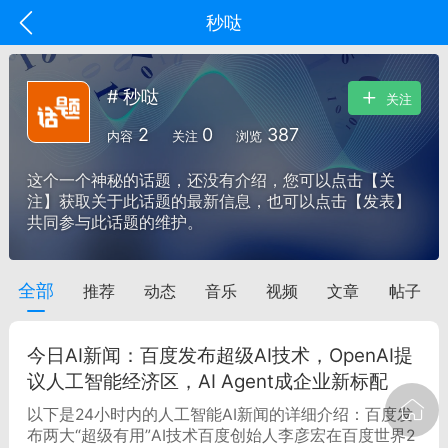
秒哒
# 秒哒
关注
2
0
387
内容
关注
浏览
这个一个神秘的话题，还没有介绍，您可以点击【关
注】获取关于此话题的最新信息，也可以点击【发表】
共同参与此话题的维护。
全部
推荐
动态
音乐
视频
文章
帖子
oujishouye]
文业
今日AI新闻：百度发布超级AI技术，OpenAI提
-29 10:10
电脑端
智狐AI工作台
议人工智能经济区，AI Agent成企业新标配
加中英翻译
以下是24小时内的人工智能AI新闻的详细介绍：百度发
布两大“超级有用”AI技术百度创始人李彦宏在百度世界2
事想用上客户端...