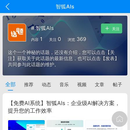
智狐AIs
# 智狐AIs
关注
1
0
369
内容
关注
浏览
这个一个神秘的话题，还没有介绍，您可以点击【关
注】获取关于此话题的最新信息，也可以点击【发表】
共同参与此话题的维护。
全部
推荐
动态
音乐
视频
文章
帖子
oujishouye]
文业
【免费AI系统】智狐AIs：企业级AI解决方案，
-29 10:10
电脑端
智狐AI工作台
提升您的工作效率
加中英翻译
事想用上客户端...