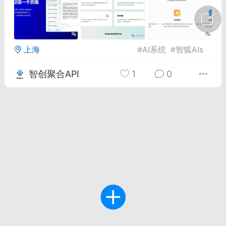
广州
#
智狐AI工作台
1
22
上海
#
AI系统
#
智狐AIs
智创聚合API
1
0
创聚合API
龙坤智创合作品牌
-26 00:53
电脑端
公开内容
者怎么接入Claude Opus 5 ？智创聚合
开放调用
aude Opus 5 已在 Claude、Claude
Claude API，以及 Amazon Web
es、Google Cloud 和 Microsoft Foundry
Claude Max 的新默认模型，并成为
de Pro 可选择的最强模型。
关注接入效率、调用成本和企业报销流程