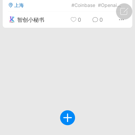
上海
#
Coinbase
#
Openai
#
凯特
广州
#
智狐AI工作台
智创小秘书
0
0
1
27
创聚合API
龙坤智创合作品牌
-26 00:53
电脑端
公开内容
者怎么接入Claude Opus 5 ？智创聚合
开放调用
aude Opus 5 已在 Claude、Claude
Claude API，以及 Amazon Web
es、Google Cloud 和 Microsoft Foundry
Claude Max 的新默认模型，并成为
de Pro 可选择的最强模型。
关注接入效率、调用成本和企业报销流程