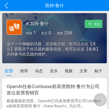
凯特·鲁什
# 凯特·鲁什
关注
1
0
256
内容
关注
浏览
这个一个神秘的话题，还没有介绍，您可以点击【关
注】获取关于此话题的最新信息，也可以点击【发表】
共同参与此话题的维护。
全部
推荐
动态
音乐
视频
文章
帖子
oujishouye]
文业
OpenAI任命Coinbase前高管凯特·鲁什为公司
-29 10:10
电脑端
智狐AI工作台
首位首席营销官
加中英翻译
根据最新的消息，OpenAI已任命加密货币公司Coinbas
e的前高管凯特·鲁什（Kate Rouch）为公司...
事想用上客户端...