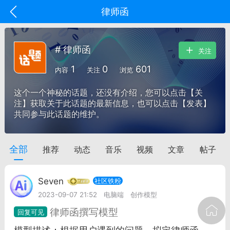
律师函
# 律师函
关注
1
0
601
内容
关注
浏览
这个一个神秘的话题，还没有介绍，您可以点击【关
注】获取关于此话题的最新信息，也可以点击【发表】
共同参与此话题的维护。
全部
推荐
动态
音乐
视频
文章
帖子
oujishouye]
文业
Seven
社区铁粉
-29 10:10
电脑端
智狐AI工作台
2023-09-07 21:52
电脑端
创作模型
加中英翻译
律师函撰写模型
事想用上客户端...