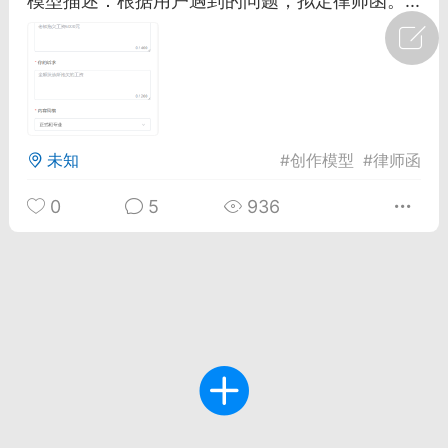
模型描述：根据用户遇到的问题，拟定律师函。...
广州
#
智狐AI工作台
1
27
创聚合API
龙坤智创合作品牌
未知
#
创作模型
#
律师函
-26 00:53
电脑端
公开内容
0
5
936
者怎么接入Claude Opus 5 ？智创聚合
开放调用
aude Opus 5 已在 Claude、Claude
Claude API，以及 Amazon Web
es、Google Cloud 和 Microsoft Foundry
Claude Max 的新默认模型，并成为
de Pro 可选择的最强模型。
关注接入效率、调用成本和企业报销流程