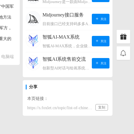
Midjourney是一款由Midjourney有限公司开发的数字艺术工具软件，具有生成虚拟世界的强大能力，可根据用户输入的文字或语音在虚拟世界中生成对应场景，使用户能够探索和创造自己的数字艺术作品。
“中国军
Midjourney接口服务
顿地方法
关注
目前接口已经支持码多多AI系统、小狐狸AI系统，如需其它接口请联系微信客服：lonconst
军方，
智狐AI-MAX系统
重大的
关注
智狐AI-MAX系统，企业级AI知识库，可以进行AI对话、AI应用，拥有强大的第三方对接能力。适用企业智能客服、企业智能文档、专家顾问助理等多种企业级商业场景，具有较大的商业使用价值。 如需购买请联系客服微信：lonconst
同。美
电脑端
智狐AI系统售前交流
关注
创新型AI对话与绘画系统（非官方） 如需购买请联系微信客服：lonconst
分享
本页链接：
复制
https://s.foxlet.cn/topic/list-of-chinese-military-enterprises