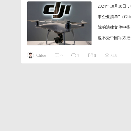
2024年10月1
事企业清单”（Chin
院的法律文件中指
也不受中国军方控
财务损失，失去了
Chloe
0
1
0
546
国和国际客户已经终