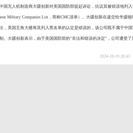
8日，中国无人机制造商大疆创新对美国国防部提起诉讼，抗议其被错误地列入
ese Military Companies List，简称CMC清单）。大疆创新在递交给华盛
出，美国五角大楼将其列入黑名单的认定是错误的，该公司既不属于中国
制。大疆创新表示，由于美国国防部的“非法和错误的决定”，公司遭受了
商业交易，被诬蔑为国家安全威胁，并被禁止与多个联邦政府机构签订合
2024-10-19 20:43
止...