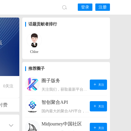
登录
注册
话题贡献者排行
点
Chloe
推荐圈子
圈子版务
关注
0
关注
关注我们，获取最新平台动态。
智创聚合API
付费
关注
国内最大的聚合API平台，支持OpenAI、阿里、智谱、360、讯飞、百度等国内外大语言模型。https://s.lconai.com/
Midjourney中国社区
关注