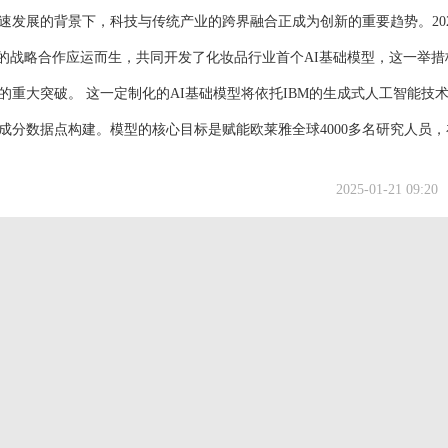
速发展的背景下，科技与传统产业的跨界融合正成为创新的重要趋势。202
M的战略合作应运而生，共同开发了化妆品行业首个AI基础模型，这一举措
的重大突破。 这一定制化的AI基础模型将依托IBM的生成式人工智能技
成分数据点构建。模型的核心目标是赋能欧莱雅全球4000多名研究人员，
生产流程等多个维度提升创新能力。通过深度学习和数据分析，AI将帮助
2025-01-21 09:20
持续原材料的应用，减少能源和材料...