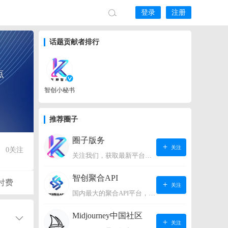
登录
注册
话题贡献者排行
点
智创小秘书
推荐圈子
圈子版务
关注
0
关注
关注我们，获取最新平台动态。
智创聚合API
付费
关注
国内最大的聚合API平台，支持OpenAI、阿里、智谱、360、讯飞、百度等国内外大语言模型。https://s.lconai.com/
Midjourney中国社区
关注