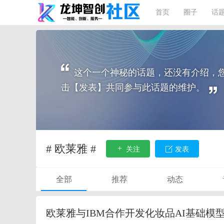
首页
圈子
话
这个一个神秘的话题，还没有介绍，
击【发表】共同参与此话题的维护。
# 欧莱雅 #
关注
发表
全部
推荐
动态
欧莱雅与IBM合作开发化妆品AI基础模