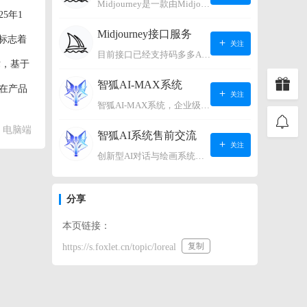
Midjourney是一款由Midjourney有限公司开发的数字艺术工具软件，具有生成虚拟世界的强大能力，可根据用户输入的文字或语音在虚拟世界中生成对应场景，使用户能够探索和创造自己的数字艺术作品。
5年1
Midjourney接口服务
标志着
关注
目前接口已经支持码多多AI系统、小狐狸AI系统，如需其它接口请联系微信客服：lonconst
术，基于
智狐AI-MAX系统
在产品
关注
智狐AI-MAX系统，企业级AI知识库，可以进行AI对话、AI应用，拥有强大的第三方对接能力。适用企业智能客服、企业智能文档、专家顾问助理等多种企业级商业场景，具有较大的商业使用价值。 如需购买请联系客服微信：lonconst
研发团
电脑端
智狐AI系统售前交流
关注
创新型AI对话与绘画系统（非官方） 如需购买请联系微信客服：lonconst
分享
本页链接：
复制
https://s.foxlet.cn/topic/loreal