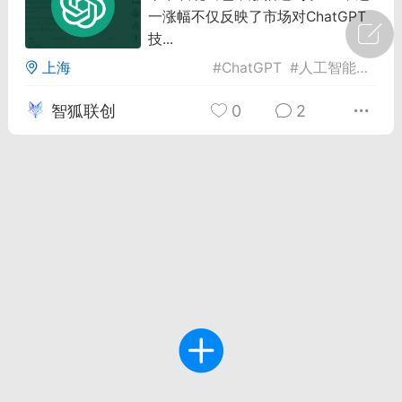
一涨幅不仅反映了市场对ChatGPT
广州
#
智狐AI工作台
技...
上海
#
ChatGPT
#
人工智能
#
市
1
27
智狐联创
0
2
创聚合API
龙坤智创合作品牌
-26 00:53
电脑端
公开内容
者怎么接入Claude Opus 5 ？智创聚合
开放调用
aude Opus 5 已在 Claude、Claude
Claude API，以及 Amazon Web
es、Google Cloud 和 Microsoft Foundry
Claude Max 的新默认模型，并成为
de Pro 可选择的最强模型。
关注接入效率、调用成本和企业报销流程