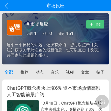
市场反应
# 市场反应
关注
1
0
451
内容
关注
浏览
这个一个神秘的话题，还没有介绍，您可以点击【关
注】获取关于此话题的最新信息，也可以点击【发表】
共同参与此话题的维护。
全部
推荐
动态
音乐
视频
文章
帖子
oujishouye]
文业
ChatGPT概念板块上涨6% 资本市场热情高涨
-29 10:10
电脑端
智狐AI工作台
人工智能前景广阔
加中英翻译
10月18日，ChatGPT概念板块在股
市中表现出色，涨幅达到了6%，这
事想用上客户端...