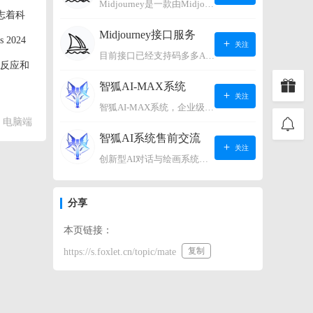
Midjourney是一款由Midjourney有限公司开发的数字艺术工具软件，具有生成虚拟世界的强大能力，可根据用户输入的文字或语音在虚拟世界中生成对应场景，使用户能够探索和创造自己的数字艺术作品。
标志着科
Midjourney接口服务
2024
关注
目前接口已经支持码多多AI系统、小狐狸AI系统，如需其它接口请联系微信客服：lonconst
学反应和
智狐AI-MAX系统
关注
智狐AI-MAX系统，企业级AI知识库，可以进行AI对话、AI应用，拥有强大的第三方对接能力。适用企业智能客服、企业智能文档、专家顾问助理等多种企业级商业场景，具有较大的商业使用价值。 如需购买请联系客服微信：lonconst
电脑端
智狐AI系统售前交流
关注
创新型AI对话与绘画系统（非官方） 如需购买请联系微信客服：lonconst
分享
本页链接：
复制
https://s.foxlet.cn/topic/mate