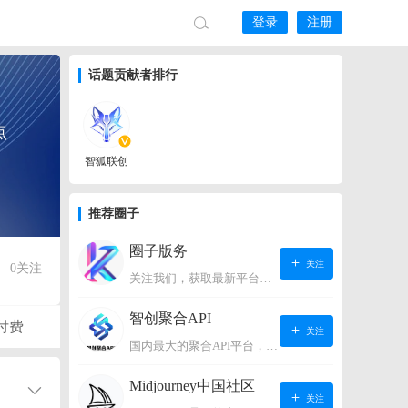
登录
注册
话题贡献者排行
点
智狐联创
推荐圈子
圈子版务
关注
0
关注
关注我们，获取最新平台动态。
智创聚合API
付费
关注
国内最大的聚合API平台，支持OpenAI、阿里、智谱、360、讯飞、百度等国内外大语言模型。https://s.lconai.com/
Midjourney中国社区
关注