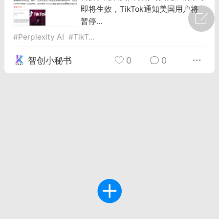
即将生效，TikTok通知美国用户将
广州
#
智狐AI工作台
暂停...
#
Perplexity AI
#
TikTok
#
并购
1
30
智创小秘书
0
0
创聚合API
龙坤智创合作品牌
-26 00:53
电脑端
公开内容
者怎么接入Claude Opus 5 ？智创聚合
开放调用
aude Opus 5 已在 Claude、Claude
Claude API，以及 Amazon Web
es、Google Cloud 和 Microsoft Foundry
Claude Max 的新默认模型，并成为
de Pro 可选择的最强模型。
关注接入效率、调用成本和企业报销流程