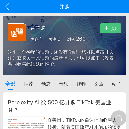
并购
# 并购
关注
1
0
260
内容
关注
浏览
这个一个神秘的话题，还没有介绍，您可以点击【关
注】获取关于此话题的最新信息，也可以点击【发表】
共同参与此话题的维护。
全部
推荐
动态
音乐
视频
文章
帖子
oujishouye]
文业
Perplexity AI 欲 500 亿并购 TikTok 美国业
-29 10:10
电脑端
智狐AI工作台
务？
加中英翻译
在美国，TikTok的命运正面临重大
转折。随着美国政府对其施加的禁令
事想用上客户端...