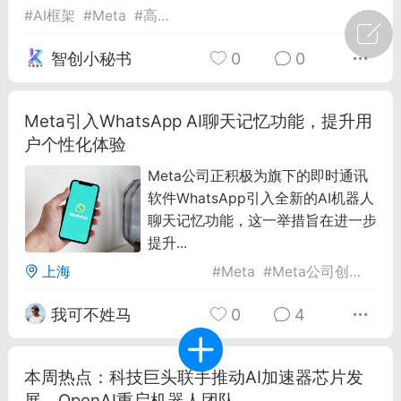
#
AI框架
#
Meta
#
高风险AI开发
广州
#
智狐AI工作台
智创小秘书
0
0
1
30
Meta引入WhatsApp AI聊天记忆功能，提升用
创聚合API
龙坤智创合作品牌
户个性化体验
-26 00:53
电脑端
公开内容
Meta公司正积极为旗下的即时通讯
软件WhatsApp引入全新的AI机器人
者怎么接入Claude Opus 5 ？智创聚合
聊天记忆功能，这一举措旨在进一步
开放调用
提升...
aude Opus 5 已在 Claude、Claude
Claude API，以及 Amazon Web
上海
#
Meta
#
Meta公司创新技术
es、Google Cloud 和 Microsoft Foundry
我可不姓马
0
4
Claude Max 的新默认模型，并成为
de Pro 可选择的最强模型。
本周热点：科技巨头联手推动AI加速器芯片发
关注接入效率、调用成本和企业报销流程
展、OpenAI重启机器人团队