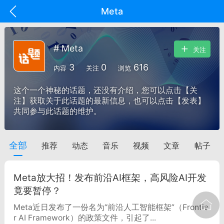
Meta
# Meta
关注
3
0
616
内容
关注
浏览
这个一个神秘的话题，还没有介绍，您可以点击【关
注】获取关于此话题的最新信息，也可以点击【发表】
共同参与此话题的维护。
全部
推荐
动态
音乐
视频
文章
帖子
oujishouye]
文业
Meta放大招！发布前沿AI框架，高风险AI开发
-29 10:10
电脑端
智狐AI工作台
竟要暂停？
加中英翻译
Meta近日发布了一份名为“前沿人工智能框架”（Frontie
r AI Framework）的政策文件，引起了...
事想用上客户端...