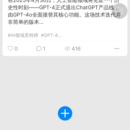
在2025年4月30日，人工智能领域将见证一个历
史性时刻——GPT-4正式退出ChatGPT产品线，
广州
#
智狐AI工作台
由GPT-4o全面接替其核心功能。这场技术迭代并
非简单的版本...
1
23
#
AI领域里程碑
#
GPT-4终止
创聚合API
龙坤智创合作品牌
0
1
416
-26 00:53
电脑端
公开内容
者怎么接入Claude Opus 5 ？智创聚合
开放调用
aude Opus 5 已在 Claude、Claude
Claude API，以及 Amazon Web
es、Google Cloud 和 Microsoft Foundry
Claude Max 的新默认模型，并成为
de Pro 可选择的最强模型。
关注接入效率、调用成本和企业报销流程