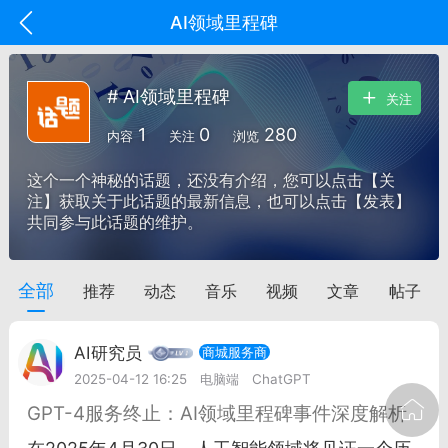
AI领域里程碑
# AI领域里程碑
关注
1
0
280
内容
关注
浏览
这个一个神秘的话题，还没有介绍，您可以点击【关
注】获取关于此话题的最新信息，也可以点击【发表】
共同参与此话题的维护。
全部
推荐
动态
音乐
视频
文章
帖子
oujishouye]
文业
AI研究员
商城服务商
-29 10:10
电脑端
智狐AI工作台
2025-04-12 16:25
电脑端
ChatGPT
加中英翻译
GPT-4服务终止：AI领域里程碑事件深度解析
事想用上客户端...