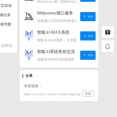
Midjourney是一款由Midjourney有限公司开发的数字艺术工具软件，具有生成虚拟世界的强大能力，可根据用户输入的文字或语音在虚拟世界中生成对应场景，使用户能够探索和创造自己的数字艺术作品。
付宝自动
Midjourney接口服务
邀请记录
关注
目前接口已经支持码多多AI系统、小狐狸AI系统，如需其它接口请联系微信客服：lonconst
思维导图
智狐AI-MAX系统
关注
智狐AI-MAX系统，企业级AI知识库，可以进行AI对话、AI应用，拥有强大的第三方对接能力。适用企业智能客服、企业智能文档、专家顾问助理等多种企业级商业场景，具有较大的商业使用价值。 如需购买请联系客服微信：lonconst
电脑端
智狐AI系统售前交流
关注
创新型AI对话与绘画系统（非官方） 如需购买请联系微信客服：lonconst
分享
本页链接：
复制
https://s.foxlet.cn/topic/mind-mapping