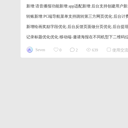
新增:语音播报功能新增:app适配新增:后台支持创建用户
转账新增:PC端导航菜单支持跳转第三方网页优化:后台
新增绘画奖励字段优化:后台反馈页面做分页优化:后台提
记录标题优化优化:移动端-邀请海报在不同机型下二维码位置
Seven
0
2
639
使用交