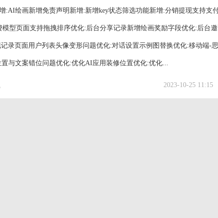
新增:AI绘画新增免责声明新增:新增key状态筛选功能新增:分销提现支持支
计费模型页面支持拖拽排序优化:后台分享记录新增绘画奖励字段优化:后台
现记录页面用户列表头像变形问题优化:对话设置示例图替换优化:移动端-
与文案错位问题优化:优化AI应用装修位置优化:优化...
2023-10-25 11:15
流