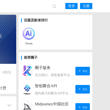
登录
注册
话题贡献者排行
点
Seven
推荐圈子
圈子版务
关注
0
关注
关注我们，获取最新平台动态。
智创聚合API
付费
关注
国内最大的聚合API平台，支持OpenAI、阿里、智谱、360、讯飞、百度等国内外大语言模型。https://s.lconai.com/
Midjourney中国社区
关注