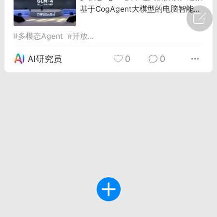
基于CogAgent大模型的电脑智能...
广州
#
智狐AI工作台
#
多模态Agent
#
开放体验
#
智谱GLM-PC
1
22
AI研究员
0
0
创聚合API
龙坤智创合作品牌
-26 00:53
电脑端
公开内容
者怎么接入Claude Opus 5 ？智创聚合
开放调用
aude Opus 5 已在 Claude、Claude
Claude API，以及 Amazon Web
es、Google Cloud 和 Microsoft Foundry
Claude Max 的新默认模型，并成为
de Pro 可选择的最强模型。
关注接入效率、调用成本和企业报销流程