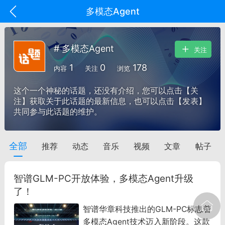
多模态Agent
# 多模态Agent
关注
1
0
178
内容
关注
浏览
这个一个神秘的话题，还没有介绍，您可以点击【关
注】获取关于此话题的最新信息，也可以点击【发表】
共同参与此话题的维护。
全部
推荐
动态
音乐
视频
文章
帖子
oujishouye]
文业
智谱GLM-PC开放体验，多模态Agent升级
-29 10:10
电脑端
智狐AI工作台
了！
加中英翻译
智谱华章科技推出的GLM-PC标志着
多模态Agent技术迈入新阶段。这款
事想用上客户端...