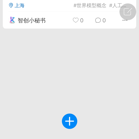
上海
#
世界模型概念
#
人工智能发展趋势
广州
#
智狐AI工作台
智创小秘书
0
0
1
27
创聚合API
龙坤智创合作品牌
-26 00:53
电脑端
公开内容
者怎么接入Claude Opus 5 ？智创聚合
开放调用
aude Opus 5 已在 Claude、Claude
Claude API，以及 Amazon Web
es、Google Cloud 和 Microsoft Foundry
Claude Max 的新默认模型，并成为
de Pro 可选择的最强模型。
关注接入效率、调用成本和企业报销流程