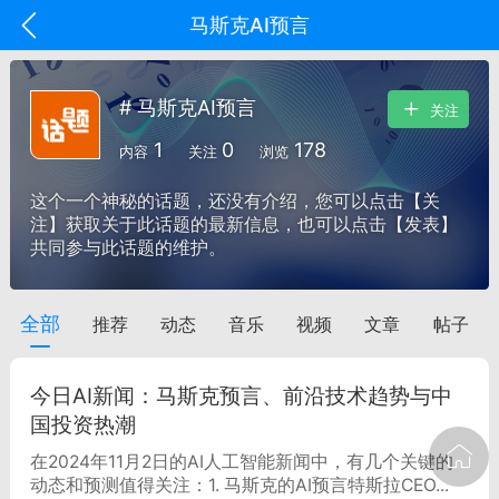
马斯克AI预言
# 马斯克AI预言
关注
1
0
178
内容
关注
浏览
这个一个神秘的话题，还没有介绍，您可以点击【关
注】获取关于此话题的最新信息，也可以点击【发表】
共同参与此话题的维护。
全部
推荐
动态
音乐
视频
文章
帖子
oujishouye]
文业
今日AI新闻：马斯克预言、前沿技术趋势与中
-29 10:10
电脑端
智狐AI工作台
国投资热潮
加中英翻译
在2024年11月2日的AI人工智能新闻中，有几个关键的
动态和预测值得关注：1. 马斯克的AI预言特斯拉CEO...
事想用上客户端...