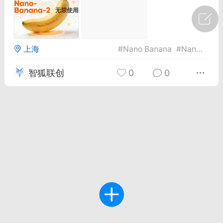
广州
#
智狐AI工作台
1
29
上海
#
Nano Banana
#
Nano Banana Pro
智狐联创
0
0
创聚合API
龙坤智创合作品牌
-26 00:53
电脑端
公开内容
者怎么接入Claude Opus 5 ？智创聚合
开放调用
aude Opus 5 已在 Claude、Claude
Claude API，以及 Amazon Web
es、Google Cloud 和 Microsoft Foundry
Claude Max 的新默认模型，并成为
de Pro 可选择的最强模型。
关注接入效率、调用成本和企业报销流程