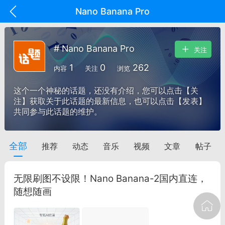
Nano Banana Pro
# Nano Banana Pro
关注
1
0
262
内容
关注
浏览
这个一个神秘的话题，还没有介绍，您可以点击【关
注】获取关于此话题的最新信息，也可以点击【发表】
共同参与此话题的维护。
全部
推荐
动态
音乐
视频
文章
帖子
oujishouye]
文业
无限刷图不设限！Nano Banana-2国内直连，
-29 10:10
电脑端
智狐AI工作台
随想随画
加中英翻译
事想用上客户端...