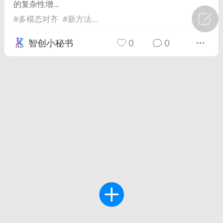
的复杂性增...
#
多模态对齐
#
新方法
#
细粒度标注
广州
#
智狐AI工作台
智创小秘书
0
0
1
32
创聚合API
龙坤智创合作品牌
-26 00:53
电脑端
公开内容
者怎么接入Claude Opus 5 ？智创聚合
开放调用
aude Opus 5 已在 Claude、Claude
Claude API，以及 Amazon Web
es、Google Cloud 和 Microsoft Foundry
Claude Max 的新默认模型，并成为
de Pro 可选择的最强模型。
关注接入效率、调用成本和企业报销流程