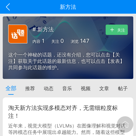
新方法
# 新方法
关注
1
0
147
内容
关注
浏览
这个一个神秘的话题，还没有介绍，您可以点击【关
注】获取关于此话题的最新信息，也可以点击【发表】
共同参与此话题的维护。
全部
推荐
动态
音乐
视频
文章
帖子
oujishouye]
文业
淘天新方法实现多模态对齐，无需细粒度标
-29 10:10
电脑端
智狐AI工作台
注！
加中英翻译
近年来，视觉大模型（LVLMs）在图像理解和视觉对话
等跨模态任务中展现出卓越能力。然而，随着这些模型
事想用上客户端...