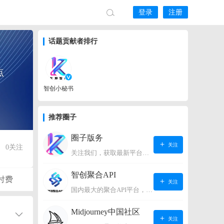
登录
注册
话题贡献者排行
点
智创小秘书
推荐圈子
圈子版务
关注
0
关注
关注我们，获取最新平台动态。
智创聚合API
付费
关注
国内最大的聚合API平台，支持OpenAI、阿里、智谱、360、讯飞、百度等国内外大语言模型。https://s.lconai.com/
Midjourney中国社区
关注