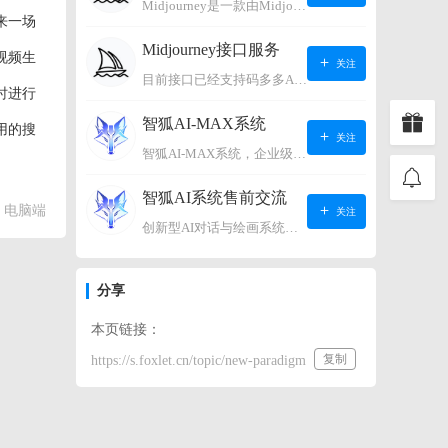
Midjourney是一款由Midjourney有限公司开发的数字艺术工具软件，具有生成虚拟世界的强大能力，可根据用户输入的文字或语音在虚拟世界中生成对应场景，使用户能够探索和创造自己的数字艺术作品。
来一场
Midjourney接口服务
视频生
关注
目前接口已经支持码多多AI系统、小狐狸AI系统，如需其它接口请联系微信客服：lonconst
时进行
智狐AI-MAX系统
用的搜
关注
智狐AI-MAX系统，企业级AI知识库，可以进行AI对话、AI应用，拥有强大的第三方对接能力。适用企业智能客服、企业智能文档、专家顾问助理等多种企业级商业场景，具有较大的商业使用价值。 如需购买请联系客服微信：lonconst
智狐AI系统售前交流
电脑端
关注
创新型AI对话与绘画系统（非官方） 如需购买请联系微信客服：lonconst
分享
本页链接：
复制
https://s.foxlet.cn/topic/new-paradigm