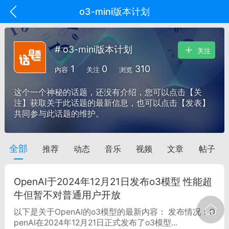
o3-mini版本计划
# o3-mini版本计划
关注
1
0
310
内容
关注
浏览
这个一个神秘的话题，还没有介绍，您可以点击【关
注】获取关于此话题的最新信息，也可以点击【发表】
共同参与此话题的维护。
全部
推荐
动态
音乐
视频
文章
帖子
oujishouye]
文业
OpenAI于2024年12月21日发布o3模型 性能超
-29 10:10
电脑端
智狐AI工作台
牛但暂不对普通用户开放
加中英翻译
以下是关于OpenAI的o3模型的最新内容： 发布情况：O
penAI在2024年12月21日正式发布了o3模型...
事想用上客户端...