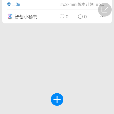
上海
#
o3-mini版本计划
#
o3模型
广州
#
智狐AI工作台
智创小秘书
0
0
1
21
创聚合API
龙坤智创合作品牌
-26 00:53
电脑端
公开内容
者怎么接入Claude Opus 5 ？智创聚合
开放调用
aude Opus 5 已在 Claude、Claude
Claude API，以及 Amazon Web
es、Google Cloud 和 Microsoft Foundry
Claude Max 的新默认模型，并成为
de Pro 可选择的最强模型。
关注接入效率、调用成本和企业报销流程