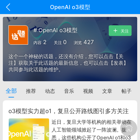
OpenAI o3模型
# OpenAI o3模型
关注
2
0
427
内容
关注
浏览
这个一个神秘的话题，还没有介绍，您可以点击【关
注】获取关于此话题的最新信息，也可以点击【发表】
共同参与此话题的维护。
全部
推荐
动态
音乐
视频
文章
帖子
oujishouye]
文业
o3模型实力超o1，复旦公开路线图引多方关注
-29 10:10
电脑端
智狐AI工作台
近日，复旦大学等机构的相关举动在
加中英翻译
人工智能领域掀起了一阵波澜。据
悉，这些机构公开了OpenAI o1和o3
事想用上客户端...