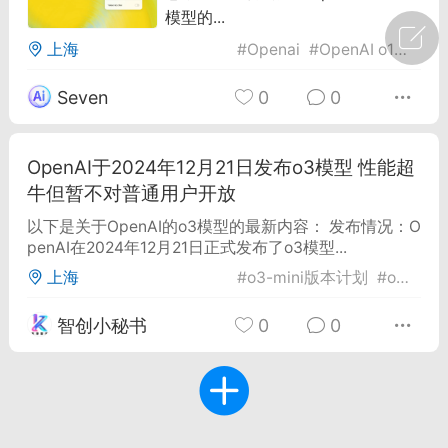
模型的...
广州
#
智狐AI工作台
上海
#
Openai
#
OpenAI o1模型
#
1
23
Seven
0
0
创聚合API
龙坤智创合作品牌
OpenAI于2024年12月21日发布o3模型 性能超
-26 00:53
电脑端
公开内容
牛但暂不对普通用户开放
者怎么接入Claude Opus 5 ？智创聚合
以下是关于OpenAI的o3模型的最新内容： 发布情况：O
penAI在2024年12月21日正式发布了o3模型...
开放调用
aude Opus 5 已在 Claude、Claude
上海
#
o3-mini版本计划
#
o3模型
Claude API，以及 Amazon Web
es、Google Cloud 和 Microsoft Foundry
智创小秘书
0
0
Claude Max 的新默认模型，并成为
de Pro 可选择的最强模型。
关注接入效率、调用成本和企业报销流程