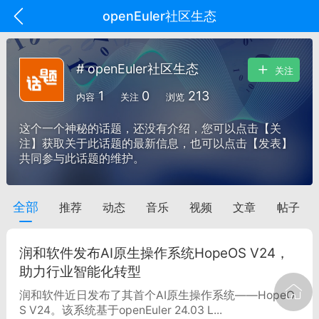
openEuler社区生态
# openEuler社区生态
关注
1
0
213
内容
关注
浏览
这个一个神秘的话题，还没有介绍，您可以点击【关
注】获取关于此话题的最新信息，也可以点击【发表】
共同参与此话题的维护。
全部
推荐
动态
音乐
视频
文章
帖子
oujishouye]
文业
润和软件发布AI原生操作系统HopeOS V24，
-29 10:10
电脑端
智狐AI工作台
助力行业智能化转型
加中英翻译
润和软件近日发布了其首个AI原生操作系统——HopeO
S V24。该系统基于openEuler 24.03 L...
事想用上客户端...