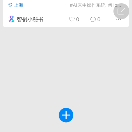
上海
#
AI原生操作系统
#
HopeOS V24
广州
#
智狐AI工作台
智创小秘书
0
0
1
22
创聚合API
龙坤智创合作品牌
-26 00:53
电脑端
公开内容
者怎么接入Claude Opus 5 ？智创聚合
开放调用
aude Opus 5 已在 Claude、Claude
Claude API，以及 Amazon Web
es、Google Cloud 和 Microsoft Foundry
Claude Max 的新默认模型，并成为
de Pro 可选择的最强模型。
关注接入效率、调用成本和企业报销流程