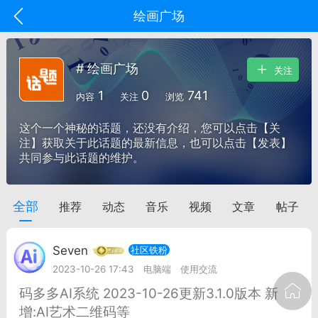
绘画广场
# 绘画广场
关注
1
0
741
内容
关注
浏览
这个一个神秘的话题，还没有介绍，您可以点击【关
注】获取关于此话题的最新信息，也可以点击【发表】
共同参与此话题的维护。
全部
推荐
动态
音乐
视频
文章
帖子
oujishouye]
文业
Seven
社区铁粉
-29 10:10
电脑端
智狐AI工作台
2023-10-26 17:43
电脑端
使用交流
加中英翻译
码多多AI系统 2023-10-26更新3.1.0版本 新
增:AI艺术二维码等
事想用上客户端...