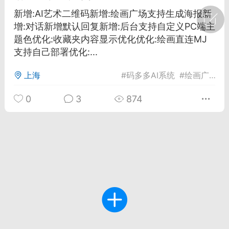
新增:AI艺术二维码新增:绘画广场支持生成海报新
广州
#
智狐AI工作台
增:对话新增默认回复新增:后台支持自定义PC端主
题色优化:收藏夹内容显示优化优化:绘画直连MJ
1
23
支持自己部署优化:...
上海
#
码多多AI系统
#
绘画广场
#
创聚合API
龙坤智创合作品牌
-26 00:53
电脑端
公开内容
0
3
874
者怎么接入Claude Opus 5 ？智创聚合
开放调用
aude Opus 5 已在 Claude、Claude
Claude API，以及 Amazon Web
es、Google Cloud 和 Microsoft Foundry
Claude Max 的新默认模型，并成为
de Pro 可选择的最强模型。
关注接入效率、调用成本和企业报销流程