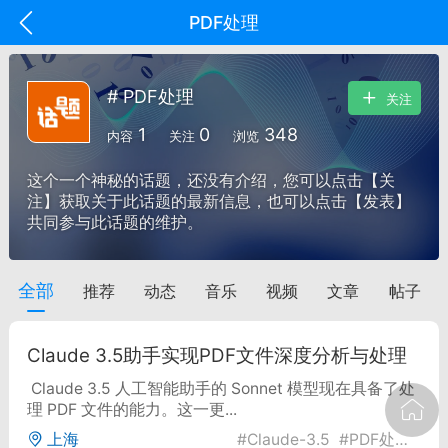
PDF处理
# PDF处理
关注
1
0
348
内容
关注
浏览
这个一个神秘的话题，还没有介绍，您可以点击【关
注】获取关于此话题的最新信息，也可以点击【发表】
共同参与此话题的维护。
全部
推荐
动态
音乐
视频
文章
帖子
oujishouye]
文业
Claude 3.5助手实现PDF文件深度分析与处理
-29 10:10
电脑端
智狐AI工作台
Claude 3.5 人工智能助手的 Sonnet 模型现在具备了处
加中英翻译
理 PDF 文件的能力。这一更...
上海
#
Claude-3.5
#
PDF处理
#
人
事想用上客户端...