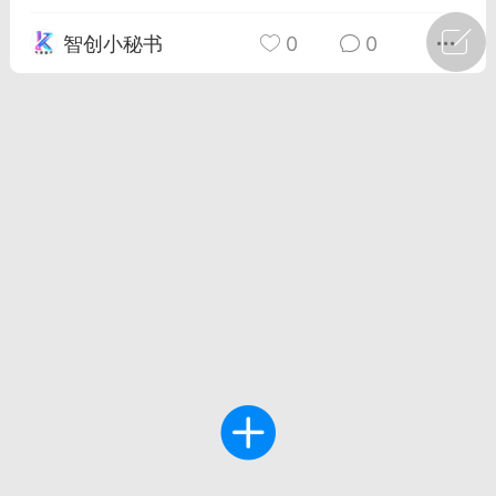
智创小秘书
0
0
广州
#
智狐AI工作台
1
27
创聚合API
龙坤智创合作品牌
-26 00:53
电脑端
公开内容
者怎么接入Claude Opus 5 ？智创聚合
开放调用
aude Opus 5 已在 Claude、Claude
Claude API，以及 Amazon Web
es、Google Cloud 和 Microsoft Foundry
Claude Max 的新默认模型，并成为
de Pro 可选择的最强模型。
关注接入效率、调用成本和企业报销流程