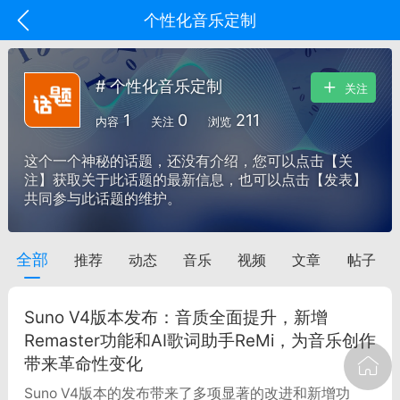
个性化音乐定制
# 个性化音乐定制
关注
1
0
211
内容
关注
浏览
这个一个神秘的话题，还没有介绍，您可以点击【关
注】获取关于此话题的最新信息，也可以点击【发表】
共同参与此话题的维护。
全部
推荐
动态
音乐
视频
文章
帖子
oujishouye]
文业
Suno V4版本发布：音质全面提升，新增
-29 10:10
电脑端
智狐AI工作台
Remaster功能和AI歌词助手ReMi，为音乐创作
带来革命性变化
加中英翻译
Suno V4版本的发布带来了多项显著的改进和新增功
事想用上客户端...