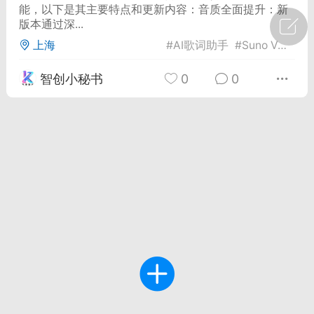
能，以下是其主要特点和更新内容：音质全面提升：新
版本通过深...
广州
#
智狐AI工作台
上海
#
AI歌词助手
#
Suno V4
#
个
1
21
智创小秘书
0
0
创聚合API
龙坤智创合作品牌
-26 00:53
电脑端
公开内容
者怎么接入Claude Opus 5 ？智创聚合
开放调用
aude Opus 5 已在 Claude、Claude
Claude API，以及 Amazon Web
es、Google Cloud 和 Microsoft Foundry
Claude Max 的新默认模型，并成为
de Pro 可选择的最强模型。
关注接入效率、调用成本和企业报销流程