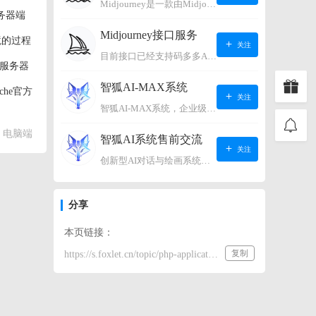
Midjourney是一款由Midjourney有限公司开发的数字艺术工具软件，具有生成虚拟世界的强大能力，可根据用户输入的文字或语音在虚拟世界中生成对应场景，使用户能够探索和创造自己的数字艺术作品。
务器端
Midjourney接口服务
境的过程
关注
目前接口已经支持码多多AI系统、小狐狸AI系统，如需其它接口请联系微信客服：lonconst
b服务器
智狐AI-MAX系统
he官方
关注
智狐AI-MAX系统，企业级AI知识库，可以进行AI对话、AI应用，拥有强大的第三方对接能力。适用企业智能客服、企业智能文档、专家顾问助理等多种企业级商业场景，具有较大的商业使用价值。 如需购买请联系客服微信：lonconst
其状态，
电脑端
智狐AI系统售前交流
关注
创新型AI对话与绘画系统（非官方） 如需购买请联系微信客服：lonconst
分享
本页链接：
复制
https://s.foxlet.cn/topic/php-application-development