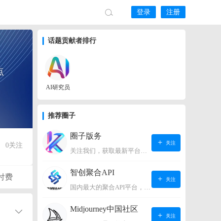
登录
注册
话题贡献者排行
点
AI研究员
推荐圈子
圈子版务
关注
0
关注
关注我们，获取最新平台动态。
智创聚合API
付费
关注
国内最大的聚合API平台，支持OpenAI、阿里、智谱、360、讯飞、百度等国内外大语言模型。https://s.lconai.com/
Midjourney中国社区
关注