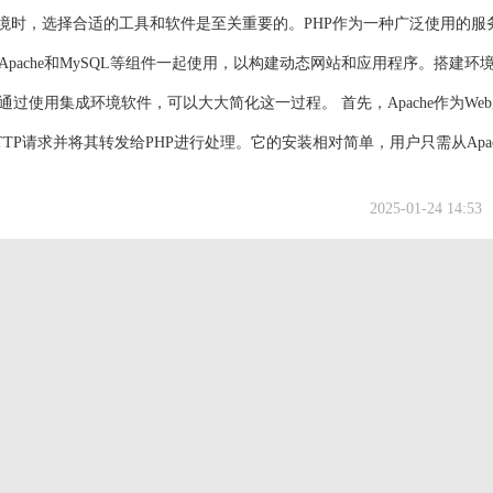
环境时，选择合适的工具和软件是至关重要的。PHP作为一种广泛使用的服
pache和MySQL等组件一起使用，以构建动态网站和应用程序。搭建环
过使用集成环境软件，可以大大简化这一过程。 首先，Apache作为We
TP请求并将其转发给PHP进行处理。它的安装相对简单，用户只需从Apac
装包，并按照提示完成安装。安装完成后，Apache会在系统托盘中显示
2025-01-24 14:53
接下来是...