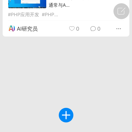
通常与A...
广州
#
智狐AI工作台
#
PHP应用开发
#
PHP环境搭建
#
Web开发教程
1
21
AI研究员
0
0
创聚合API
龙坤智创合作品牌
-26 00:53
电脑端
公开内容
者怎么接入Claude Opus 5 ？智创聚合
开放调用
aude Opus 5 已在 Claude、Claude
Claude API，以及 Amazon Web
es、Google Cloud 和 Microsoft Foundry
Claude Max 的新默认模型，并成为
de Pro 可选择的最强模型。
关注接入效率、调用成本和企业报销流程