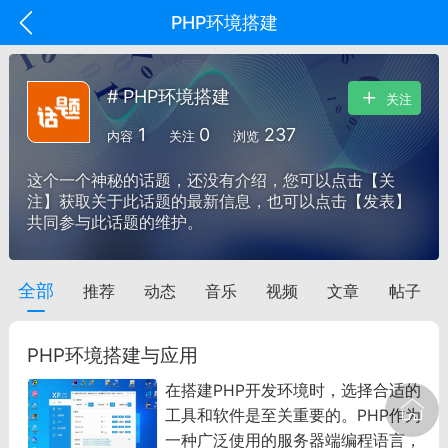
PHP环境搭建
# PHP环境搭建
关注
1
0
237
内容
关注
浏览
这个一个神秘的话题，还没有介绍，您可以点击【关
注】获取关于此话题的最新信息，也可以点击【发表】
共同参与此话题的维护。
全部
推荐
动态
音乐
视频
文章
帖子
oujishouye]
文业
PHP环境搭建与应用
-29 10:10
电脑端
智狐AI工作台
在搭建PHP开发环境时，选择合适的
加中英翻译
工具和软件是至关重要的。PHP作为
一种广泛使用的服务器端编程语言，
事想用上客户端...