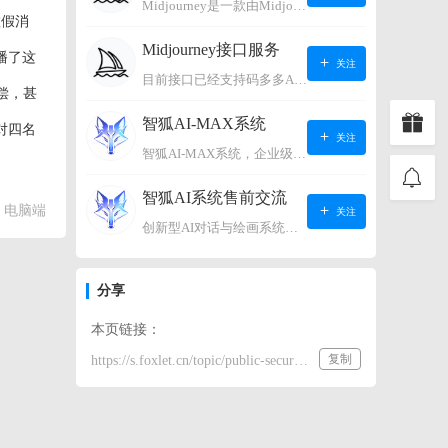
Midjourney是一款由Midjourney有限公司开发的数字艺术工具软件，具有生成虚拟世界的强大能力，可根据用户输入的文字或语音在虚拟世界中生成对应场景，使用户能够探索和创造自己的数字艺术作品。
虚假消
Midjourney接口服务
播了这
关注
目前接口已经支持码多多AI系统、小狐狸AI系统，如需其它接口请联系微信客服：lonconst
偿，甚
智狐AI-MAX系统
对四名
关注
智狐AI-MAX系统，企业级AI知识库，可以进行AI对话、AI应用，拥有强大的第三方对接能力。适用企业智能客服、企业智能文档、专家顾问助理等多种企业级商业场景，具有较大的商业使用价值。 如需购买请联系客服微信：lonconst
智狐AI系统售前交流
电脑端
关注
创新型AI对话与绘画系统（非官方） 如需购买请联系微信客服：lonconst
分享
本页链接：
复制
https://s.foxlet.cn/topic/public-security-organs-crack-down-on-rumors