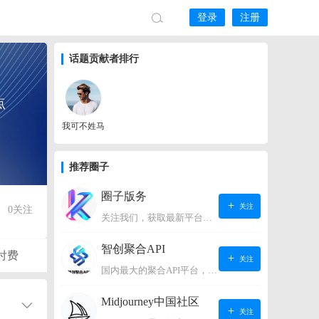
登录
注册
话题贡献者排行
点
我可不姓马
推荐圈子
圈子版务
关注
0
关注
关注我们，获取最新平台动态。
智创聚合API
付费
关注
国内最大的聚合API平台，支持OpenAI、阿里、智谱、360、讯飞、百度等国内外大语言模型。https://s.lconai.com/
Midjourney中国社区
关注