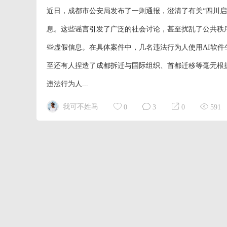
近日，成都市公安局发布了一则通报，澄清了有关“四川启动
息。这些谣言引发了广泛的社会讨论，甚至扰乱了公共秩
些虚假信息。在具体案件中，几名违法行为人使用AI软
至还有人捏造了成都拆迁与国际组织、首都迁移等毫无根
违法行为人...
我可不姓马
0
3
0
591