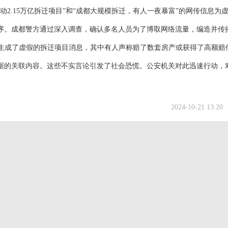
2.15万亿拆迁项目”和“成都大规模拆迁，有人一夜暴富”的网传信息为
序。成都警方通过深入调查，确认多名人员为了博取网络流量，编造并传
件生成了虚假的拆迁项目消息，其中有人声称赔了数套房产或获得了高额赔
据的关联内容。这些不实言论引发了社会恐慌。公安机关对此迅速行动，
2024-10-21 13:20