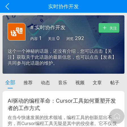
实时协作开发
# 实时协作开发
关注
1
0
292
内容
关注
浏览
这个一个神秘的话题，还没有介绍，您可以点击【关
注】获取关于此话题的最新信息，也可以点击【发表】
共同参与此话题的维护。
全部
推荐
动态
音乐
视频
文章
帖子
oujishouye]
文业
AI驱动的编程革命：Cursor工具如何重塑开发
-29 10:10
电脑端
智狐AI工作台
者的工作方式
加中英翻译
在当今快速发展的技术领域，编程工具的创新层出不
穷，而Cursor编程工具无疑是其中的佼佼者。它不仅仅
事想用上客户端...