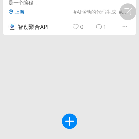
是一个编程...
上海
#
AI驱动的代码生成
#
Curs
广州
#
智狐AI工作台
智创聚合API
0
1
1
21
创聚合API
龙坤智创合作品牌
-26 00:53
电脑端
公开内容
者怎么接入Claude Opus 5 ？智创聚合
开放调用
aude Opus 5 已在 Claude、Claude
Claude API，以及 Amazon Web
es、Google Cloud 和 Microsoft Foundry
Claude Max 的新默认模型，并成为
de Pro 可选择的最强模型。
关注接入效率、调用成本和企业报销流程